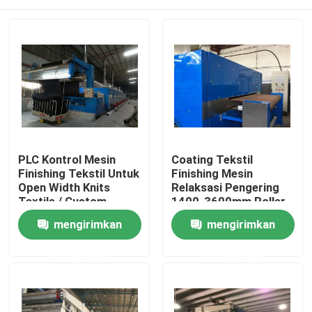
PLC Kontrol Mesin
Coating Tekstil
Finishing Tekstil Untuk
Finishing Mesin
Open Width Knits
Relaksasi Pengering
Textile / Custom
1400-3600mm Roller
Tailor
Lebar
Rumah
mengirimkan
mengirimkan
permintaan
permintaan
Produk
Tentang kami