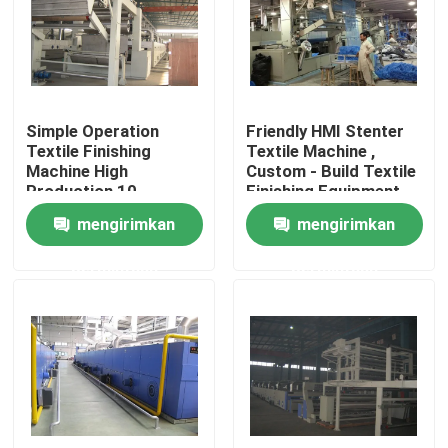
Tur Pabrik
Kontrol kualitas
Simple Operation
Friendly HMI Stenter
Textile Finishing
Textile Machine ,
Machine High
Custom - Build Textile
Hubungi kami
Production 10-
Finishing Equipment
150m/Min
mengirimkan
mengirimkan
Berita
permintaan
permintaan
Permintaan Penawaran
Mesin Finishing Stenter
Pengaturan Heat Stenter