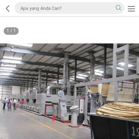
1
/
1