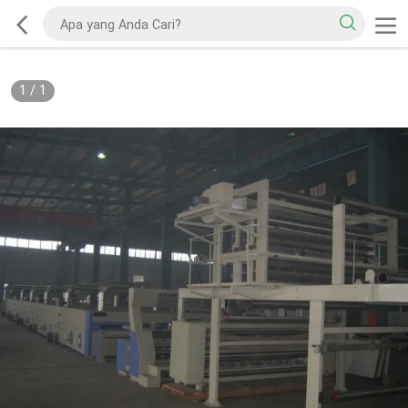
1
/
1