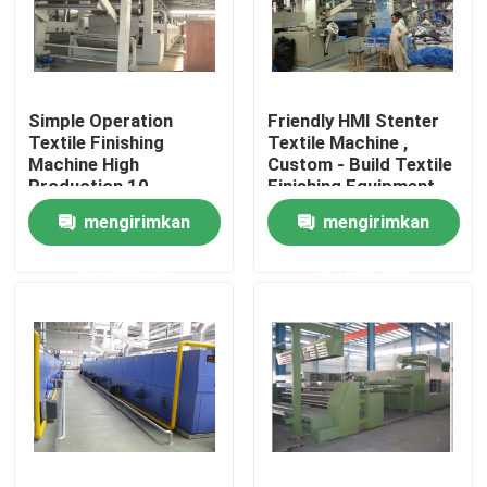
Tur Pabrik
Simple Operation
Friendly HMI Stenter
Kontrol kualitas
Textile Finishing
Textile Machine ,
Machine High
Custom - Build Textile
Production 10-
Finishing Equipment
Hubungi kami
150m/Min
mengirimkan
mengirimkan
permintaan
permintaan
Berita
Permintaan Penawaran
Mesin Finishing Stenter
Pengaturan Heat Stenter