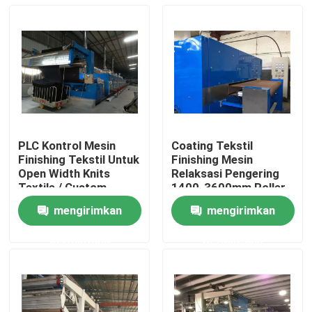
PLC Kontrol Mesin
Coating Tekstil
Finishing Tekstil Untuk
Finishing Mesin
Open Width Knits
Relaksasi Pengering
Textile / Custom
1400-3600mm Roller
Tailor
Lebar
mengirimkan
mengirimkan
Rumah
permintaan
permintaan
Produk
Tentang kami