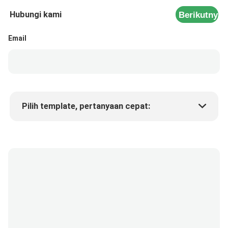
Hubungi kami
Berikutnya
Email
Pilih template, pertanyaan cepat:
Harga produk
Min.order quantity
Minta sampel
Keterangan lebih lanjut