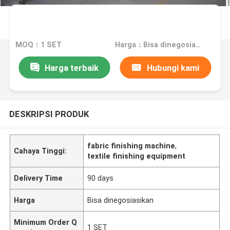
MOQ：1 SET
Harga：Bisa dinegosiasikan
Harga terbaik
Hubungi kami
DESKRIPSI PRODUK
fabric finishing machine
,
Cahaya Tinggi:
textile finishing equipment
Delivery Time
90 days
Harga
Bisa dinegosiasikan
Minimum Order Q
1 SET