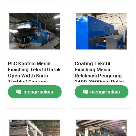
PLC Kontrol Mesin
Coating Tekstil
Finishing Tekstil Untuk
Finishing Mesin
Open Width Knits
Relaksasi Pengering
Textile / Custom
1400-3600mm Roller
Tailor
Lebar
mengirimkan
mengirimkan
Rumah
permintaan
permintaan
Produk
Tentang kami