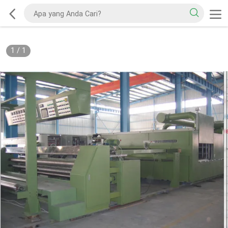
1
/
1