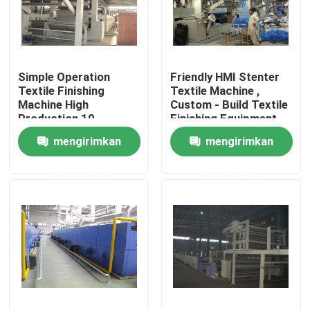
Tur Pabrik
Simple Operation
Friendly HMI Stenter
Kontrol kualitas
Textile Finishing
Textile Machine ,
Machine High
Custom - Build Textile
Production 10-
Finishing Equipment
Hubungi kami
150m/Min
mengirimkan
mengirimkan
permintaan
permintaan
Berita
Permintaan Penawaran
Mesin Finishing Stenter
Pengaturan Heat Stenter