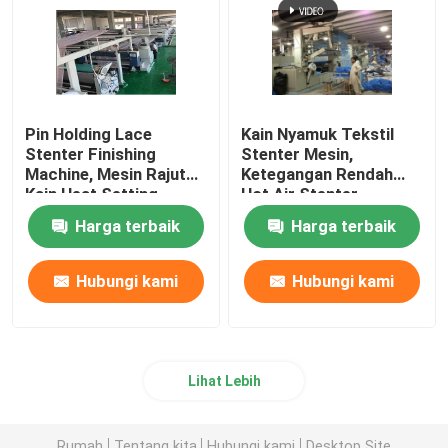
Pemadat Kain Rajut
Mesin Pengeringan Silinder
Pin Holding Lace
Kain Nyamuk Tekstil
Stenter Finishing
Stenter Mesin,
Machine, Mesin Rajut
Ketegangan Rendah
Rak Penyimpanan Logam
Kain Heat Setting
Hot Air Stenter
Machine
Harga terbaik
Harga terbaik
Mesin Mercerizing
Hubungi kami
Hubungi kami
Scouring And Bleaching Range
Lini Produksi Serat Pokok Poliester
Lihat Lebih
Rumah
Tentang kita
Hubungi kami
Desktop Site