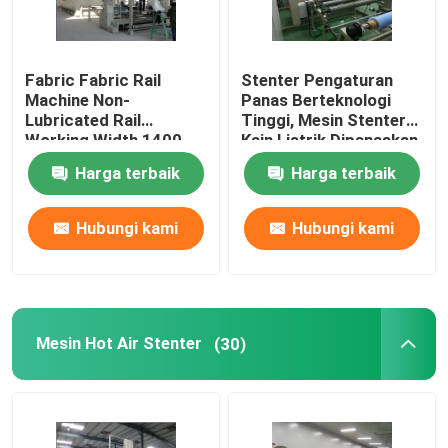
Fabric Fabric Rail
Stenter Pengaturan
Machine Non-
Panas Berteknologi
Lubricated Rail
Tinggi, Mesin Stenter
Working Width 1400-
Kain Listrik Dipanaskan
3600mm
Harga terbaik
Harga terbaik
Hubungi kami
Hubungi kami
Rumah
Mesin Hot Air Stenter
(30)
Produk
Tentang kami