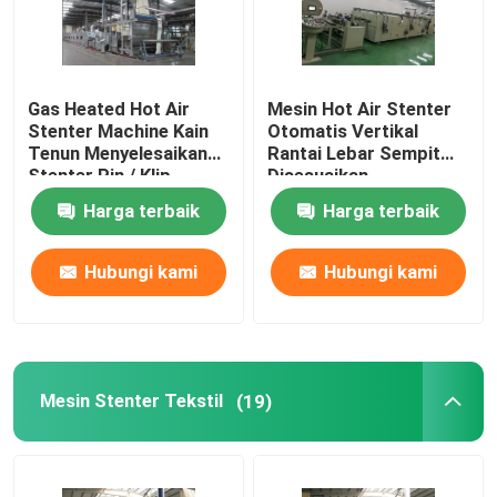
Tur Pabrik
Gas Heated Hot Air
Mesin Hot Air Stenter
Stenter Machine Kain
Otomatis Vertikal
Kontrol kualitas
Tenun Menyelesaikan
Rantai Lebar Sempit
Stenter Pin / Klip
Disesuaikan
Gabungan
Hubungi kami
Harga terbaik
Harga terbaik
Hubungi kami
Hubungi kami
Berita
Permintaan Penawaran
Mesin Stenter Tekstil
(19)
Mesin Finishing Stenter
Pengaturan Heat Stenter