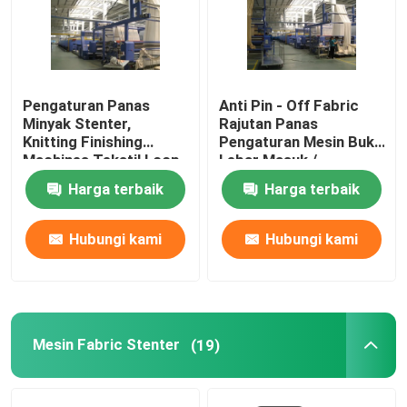
Mesin Hot Air Stenter
Mesin Stenter Tekstil
Pengaturan Panas
Anti Pin - Off Fabric
Minyak Stenter,
Rajutan Panas
Knitting Finishing
Pengaturan Mesin Buka
Machines Tekstil Loop
Lebar Masuk /
Mesin Fabric Stenter
Moisture Controlled
Pendingin Udara
Harga terbaik
Harga terbaik
Mesin Finishing Tekstil
Hubungi kami
Hubungi kami
mesin cetak layar Rotary
Loop Steamer mesin
Mesin Fabric Stenter
(19)
Bersantai Mesin Pengering