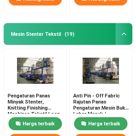
Mesin Stenter Tekstil
(19)
Pengaturan Panas
Anti Pin - Off Fabric
Minyak Stenter,
Rajutan Panas
Knitting Finishing
Pengaturan Mesin Buka
Machines Tekstil Loop
Lebar Masuk /
Moisture Controlled
Pendingin Udara
Harga terbaik
Harga terbaik