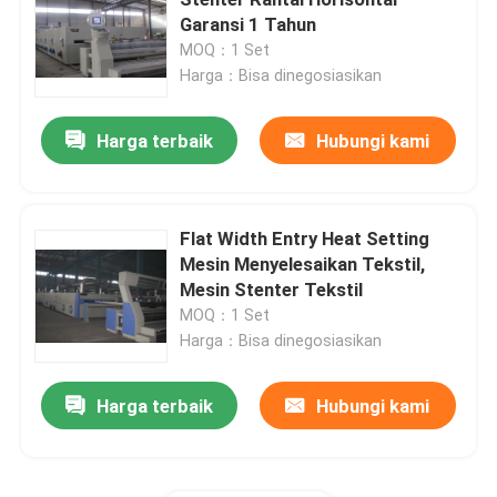
Garansi 1 Tahun
MOQ：1 Set
Mesin Hot Air Stenter
Harga：Bisa dinegosiasikan
Mesin Stenter Tekstil
Harga terbaik
Hubungi kami
Mesin Fabric Stenter
Flat Width Entry Heat Setting
Mesin Menyelesaikan Tekstil,
Mesin Finishing Tekstil
Mesin Stenter Tekstil
MOQ：1 Set
mesin cetak layar Rotary
Harga：Bisa dinegosiasikan
Harga terbaik
Hubungi kami
Loop Steamer mesin
Bersantai Mesin Pengering