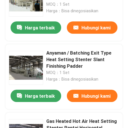
MOQ：1 Set
Harga：Bisa dinegosiasikan
Tur Pabrik
Harga terbaik
Hubungi kami
Kontrol kualitas
Hubungi kami
Anyaman / Batching Exit Type
Heat Setting Stenter Slant
Finishing Padder
Berita
MOQ：1 Set
Harga：Bisa dinegosiasikan
Permintaan Penawaran
Harga terbaik
Hubungi kami
Mesin Finishing Stenter
Gas Heated Hot Air Heat Setting
Pengaturan Heat Stenter
Stenter Rantai Horisontal