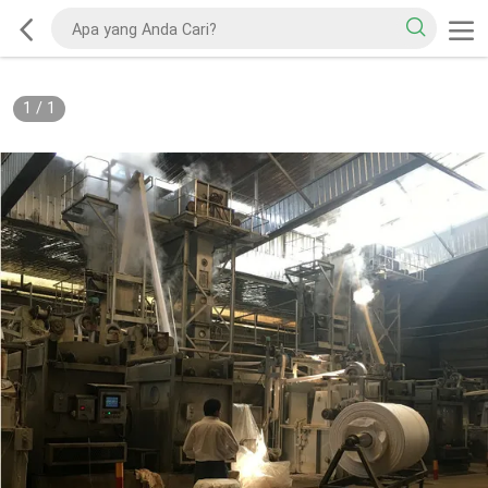
1
/
1