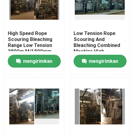
Tur Pabrik
High Speed Rope
Low Tension Rope
Kontrol kualitas
Scouring Bleaching
Scouring And
Range Low Tension
Bleaching Combined
2800m M/1800mm
Machine High
Hubungi kami
Fabric Width
Efficiency
mengirimkan
mengirimkan
permintaan
permintaan
Berita
Permintaan Penawaran
Mesin Finishing Stenter
Pengaturan Heat Stenter