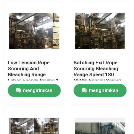
Low Tension Rope
Batching Exit Rope
Scouring And
Scouring Bleaching
Bleaching Range
Range Speed 180
Labor Energy Saving 1
M/Min Energy Saving
Year Warranty
mengirimkan
mengirimkan
Rumah
permintaan
permintaan
Produk
Tentang kami