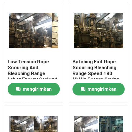
Low Tension Rope
Batching Exit Rope
Scouring And
Scouring Bleaching
Bleaching Range
Range Speed 180
Labor Energy Saving 1
M/Min Energy Saving
Year Warranty
mengirimkan
mengirimkan
Rumah
permintaan
permintaan
Produk
Tentang kami