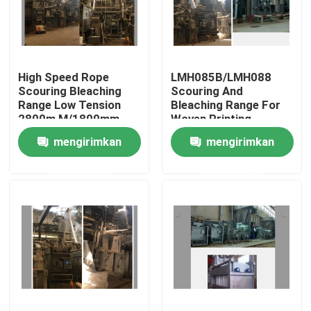
Tur Pabrik
High Speed Rope
LMH085B/LMH088
Kontrol kualitas
Scouring Bleaching
Scouring And
Range Low Tension
Bleaching Range For
2800m M/1800mm
Woven Printing
Hubungi kami
Fabric Width
Fabrics
mengirimkan
mengirimkan
permintaan
permintaan
Berita
Permintaan Penawaran
Mesin Finishing Stenter
Pengaturan Heat Stenter