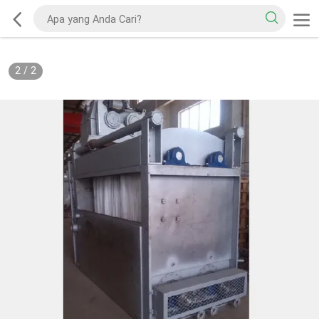
2
/
2