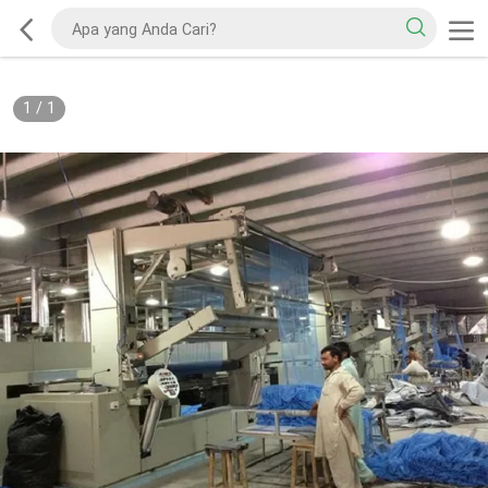
1
/
1