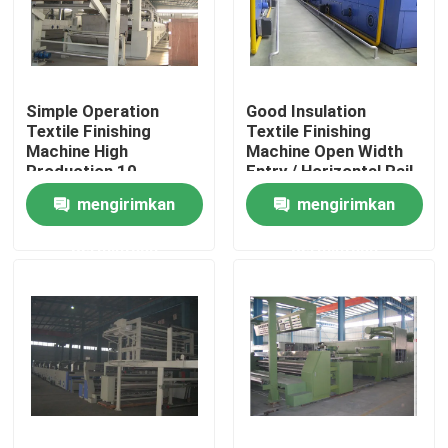
Tur Pabrik
Simple Operation
Good Insulation
Kontrol kualitas
Textile Finishing
Textile Finishing
Machine High
Machine Open Width
Production 10-
Entry / Horizontal Rail
Hubungi kami
150m/Min
mengirimkan
mengirimkan
permintaan
permintaan
Berita
Permintaan Penawaran
Mesin Finishing Stenter
Pengaturan Heat Stenter