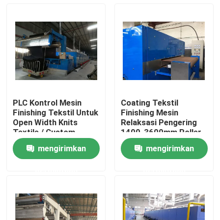
PLC Kontrol Mesin
Coating Tekstil
Finishing Tekstil Untuk
Finishing Mesin
Open Width Knits
Relaksasi Pengering
Textile / Custom
1400-3600mm Roller
Tailor
Lebar
mengirimkan
mengirimkan
Rumah
permintaan
permintaan
Produk
Tentang kami