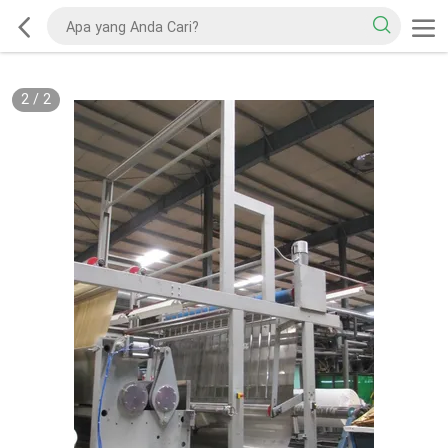
2
/
2