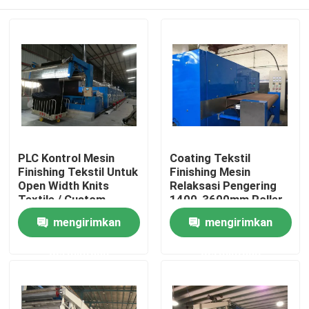
PLC Kontrol Mesin
Coating Tekstil
Finishing Tekstil Untuk
Finishing Mesin
Open Width Knits
Relaksasi Pengering
Textile / Custom
1400-3600mm Roller
Tailor
Lebar
Rumah
mengirimkan
mengirimkan
permintaan
permintaan
Produk
Tentang kami