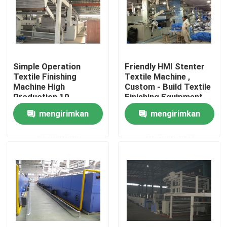
Tur Pabrik
Kontrol kualitas
Simple Operation
Friendly HMI Stenter
Textile Finishing
Textile Machine ,
Machine High
Custom - Build Textile
Hubungi kami
Production 10-
Finishing Equipment
150m/Min
mengirimkan
mengirimkan
Berita
permintaan
permintaan
Permintaan Penawaran
Mesin Finishing Stenter
Pengaturan Heat Stenter