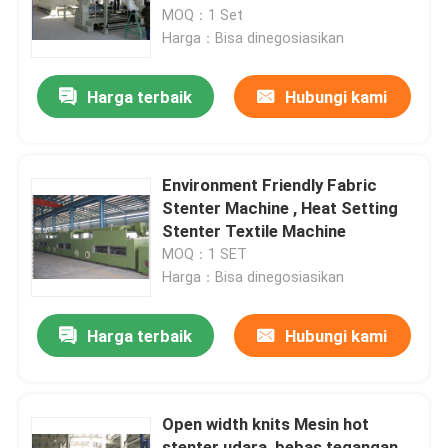
MOQ：1 Set
Harga：Bisa dinegosiasikan
Tur Pabrik
Harga terbaik
Hubungi kami
Kontrol kualitas
Hubungi kami
Environment Friendly Fabric
Stenter Machine , Heat Setting
Stenter Textile Machine
Berita
MOQ：1 SET
Harga：Bisa dinegosiasikan
Permintaan Penawaran
Harga terbaik
Hubungi kami
Mesin Finishing Stenter
Open width knits Mesin hot
Pengaturan Heat Stenter
stenter udara, bebas tegangan,