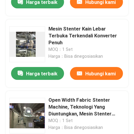
Harga terbaik
Hubungi kami
Mesin Stenter Kain Lebar
Terbuka Terkendali Konverter
Penuh
MOQ：1 Set
Harga：Bisa dinegosiasikan
Harga terbaik
Hubungi kami
Open Width Fabric Stenter
Machine, Teknologi Yang
Diuntungkan, Mesin Stenter
Tekstil
MOQ：1 Set
Harga：Bisa dinegosiasikan