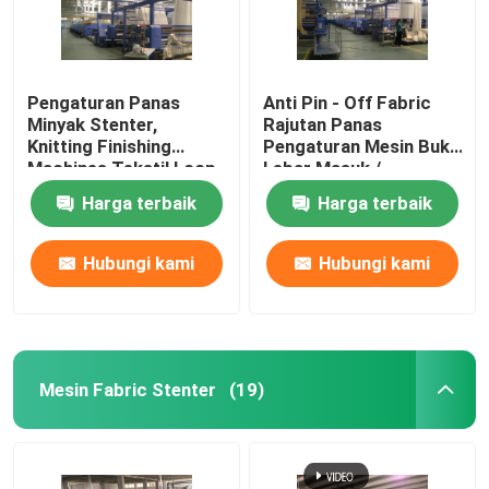
Pengaturan Panas
Anti Pin - Off Fabric
Minyak Stenter,
Rajutan Panas
Knitting Finishing
Pengaturan Mesin Buka
Machines Tekstil Loop
Lebar Masuk /
Moisture Controlled
Pendingin Udara
Harga terbaik
Harga terbaik
Hubungi kami
Hubungi kami
Mesin Fabric Stenter
(19)