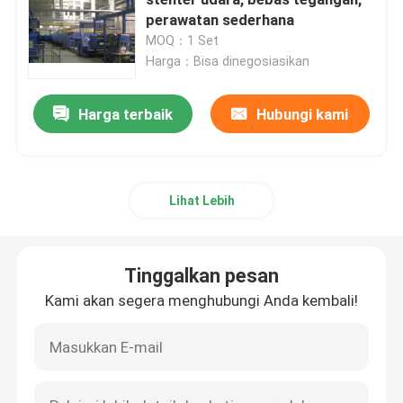
perawatan sederhana
MOQ：1 Set
Mesin Hot Air Stenter
Harga：Bisa dinegosiasikan
Mesin Stenter Tekstil
Harga terbaik
Hubungi kami
Mesin Fabric Stenter
Lihat Lebih
Mesin Finishing Tekstil
Tinggalkan pesan
mesin cetak layar Rotary
Kami akan segera menghubungi Anda kembali!
Loop Steamer mesin
Bersantai Mesin Pengering