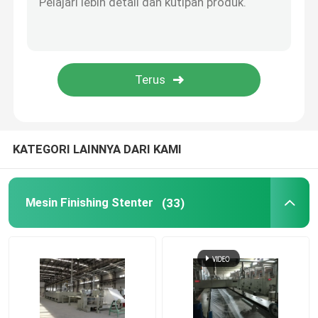
Pemadat Kain Rajut
Mesin Pengeringan Silinder
Rak Penyimpanan Logam
KATEGORI LAINNYA DARI KAMI
Mesin Mercerizing
Mesin Finishing Stenter
(33)
Scouring And Bleaching Range
Lini Produksi Serat Pokok Poliester