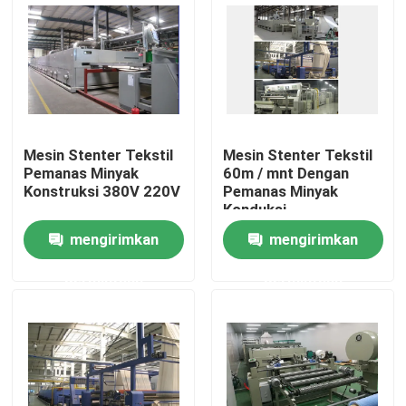
Tur Pabrik
Kontrol kualitas
Mesin Stenter Tekstil
Mesin Stenter Tekstil
Hubungi kami
Pemanas Minyak
60m / mnt Dengan
Konstruksi 380V 220V
Pemanas Minyak
Konduksi
Berita
mengirimkan
mengirimkan
permintaan
permintaan
Permintaan Penawaran
Mesin Finishing Stenter
Pengaturan Heat Stenter