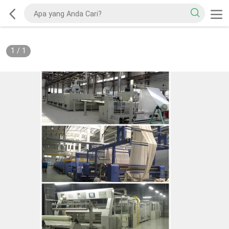
1
/
1