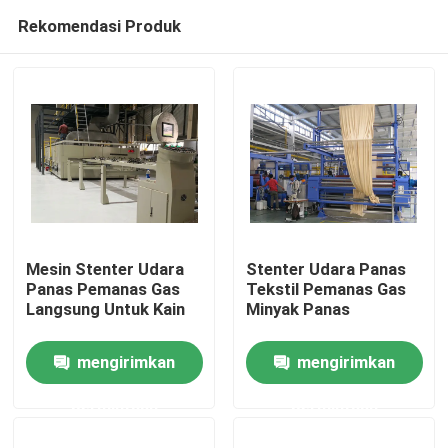
Rekomendasi Produk
Mesin Stenter Udara
Stenter Udara Panas
Panas Pemanas Gas
Tekstil Pemanas Gas
Langsung Untuk Kain
Minyak Panas
Rumah
mengirimkan
mengirimkan
Produk
permintaan
permintaan
Tentang kami