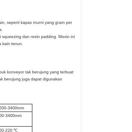
n, seperti kapas murni yang gram per
a.
 squeezing dan resin padding. Mesin ini
 kain tenun.
abuk konveyor tak berujung yang terbuat
 tak berujung juga dapat digunakan
200-3400mm
00-3400mm
00-220 ℃