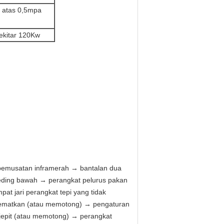
i atas 0,5mpa
ekitar 120Kw
pemusatan inframerah → bantalan dua
feeding bawah → perangkat pelurus pakan
at jari perangkat tepi yang tidak
nyematkan (atau memotong) → pengaturan
jepit (atau memotong) → perangkat