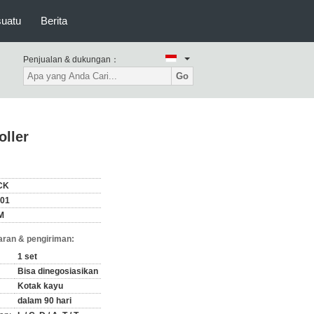
suatu
Berita
Penjualan & dukungan：
Go
ller
CK
001
M
ran & pengiriman:
1 set
Bisa dinegosiasikan
Kotak kayu
dalam 90 hari