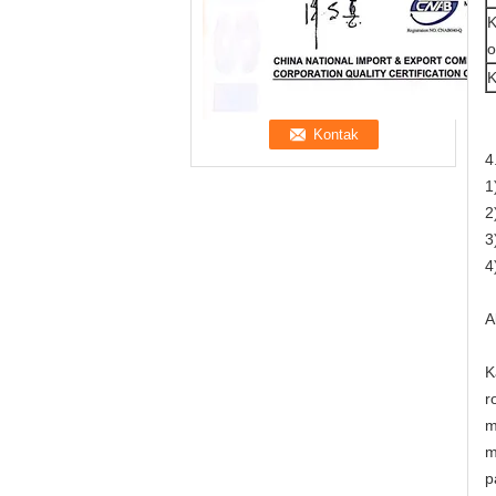
K
o
K
4
1
2
3
4
A
K
r
m
m
p