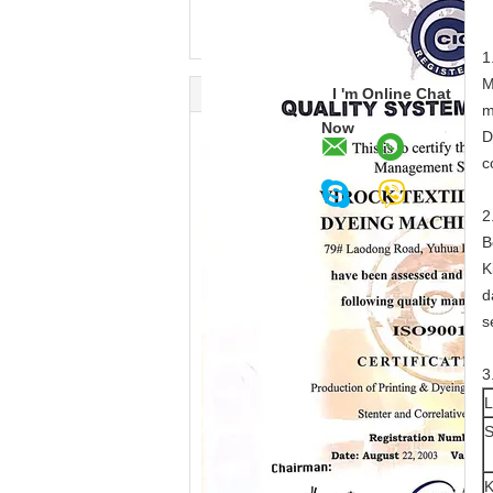
1
M
I 'm Online Chat
m
Now
D
c
2
B
K
d
s
3
L
S
K