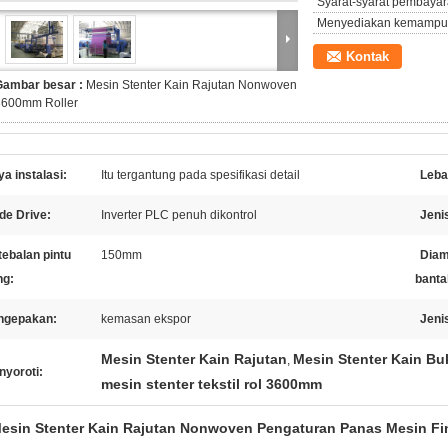
Syarat-syarat pembayar
Menyediakan kemampu
Kontak
Gambar besar :
Mesin Stenter Kain Rajutan Nonwoven
3600mm Roller
a instalasi:
Itu tergantung pada spesifikasi detail
Leba
de Drive:
Inverter PLC penuh dikontrol
Jeni
ebalan pintu
150mm
Diam
ng:
banta
ngepakan:
kemasan ekspor
Jenis
Mesin Stenter Kain Rajutan
Mesin Stenter Kain B
,
nyoroti:
mesin stenter tekstil rol 3600mm
esin Stenter Kain Rajutan Nonwoven Pengaturan Panas Mesin Fin