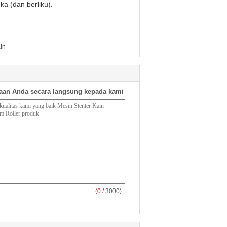
ka (dan berliku).
ain
aan Anda secara langsung kepada kami
(
0
/ 3000)