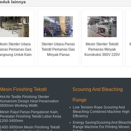
oduk lainnya
esin Stenter Udara
Stenter Udara Panas
Mesin Stenter Tekstil
anas Pemanas Gas
Tekstil Pemanas Gas
Pemanas Minyak
angsung Untuk Kain
Minyak Panas
Konstruksi 380V 220V
Mesin Finishing Tekstil
Scouring And Bleaching
Hot Air Textile Finishing Stenter
Range
Humanism Design Heat Preservation
3600mm Working Width
Low Tension Rope Scouring And
Bleaching Combined Machine High
Mesin Rajut Panas Pengaturan Kain,
Efficiency
Peralatan Finishing Tekstil Lebar Kerja
1200-3400mm
Energy SavingScouring And Bleachi
Range Machine For Printing Woven
1400-3800mm Mesin Finishing Tekstil