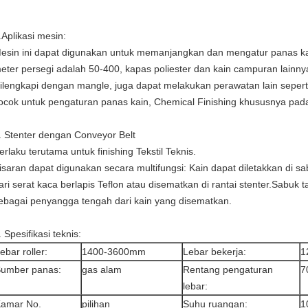
.Aplikasi mesin:
esin ini dapat digunakan untuk memanjangkan dan mengatur panas kai
eter persegi adalah 50-400, kapas poliester dan kain campuran lainny
ilengkapi dengan mangle, juga dapat melakukan perawatan lain seperti
ocok untuk pengaturan panas kain, Chemical Finishing khususnya pada
. Stenter dengan Conveyor Belt
erlaku terutama untuk finishing Tekstil Teknis.
isaran dapat digunakan secara multifungsi: Kain dapat diletakkan di s
ari serat kaca berlapis Teflon atau disematkan di rantai stenter.Sabuk
ebagai penyangga tengah dari kain yang disematkan.
. Spesifikasi teknis:
ebar roller:
1400-3600mm
Lebar bekerja:
1
umber panas:
gas alam
Rentang pengaturan
7
lebar:
amar No.
pilihan
Suhu ruangan:
1