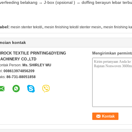
verfeeding belakang → J-box (opsional ) → doffing berayun lebar terbu
,
,
abel:
mesin stenter tekstil
mesin finishing tekstil stenter mesin
mesin finishing k
ncian kontak
IROCK TEXTILE PRINTING&DYEING
Mengirimkan permint
ACHINERY CO.,LTD
ontak Person:
Ms. SHIRLEY WU
el:
008613974856209
aks:
86-731-88051858