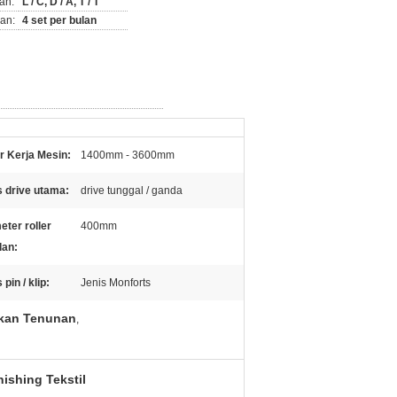
an:
L / C, D / A, T / T
an:
4 set per bulan
r Kerja Mesin:
1400mm - 3600mm
s drive utama:
drive tunggal / ganda
eter roller
400mm
lan:
 pin / klip:
Jenis Monforts
ukan Tenunan
,
ishing Tekstil