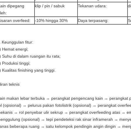
ain dipegang
klip / pin / sabuk
Tekanan udara:
d
leh:
isaran overfeed:
-10% hingga 30%
Daya terpasang:
S
. Keunggulan fitur:
) Hemat energi;
) Suhu di dalam ruangan itu rata;
) Produksi tinggi;
) Kualitas finishing yang tinggi.
liran teknis
ain makan lebar terbuka → perangkat pengencang kain → perangkat 
ol (opsional) → pelurus pakan fotolistrik (opsional) → perangkat over
ekanis → rol penyebar ulir sekrup → perangkat overfeeding atas → emp
enggulung (opsional) → tepi pendeteksi rak sinar inframerah → me
anas beberapa ruang → satu kelompok pendingin angin dingin → men