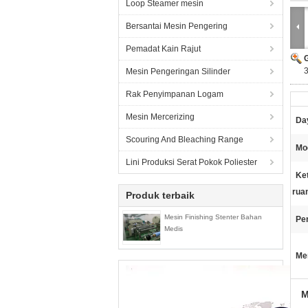
Loop Steamer mesin
Bersantai Mesin Pengering
Pemadat Kain Rajut
Mesin Pengeringan Silinder
Rak Penyimpanan Logam
Mesin Mercerizing
Day
Scouring And Bleaching Range
Mo
Lini Produksi Serat Pokok Poliester
Ket
rua
Produk terbaik
Mesin Finishing Stenter Bahan
Pe
Medis
Me
M