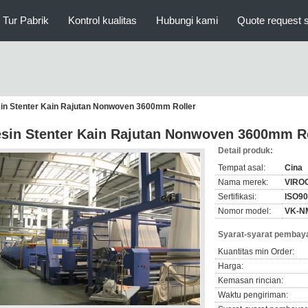
Tur Pabrik
Kontrol kualitas
Hubungi kami
Quote request 
in Stenter Kain Rajutan Nonwoven 3600mm Roller
sin Stenter Kain Rajutan Nonwoven 3600mm Ro
Detail produk:
Tempat asal:
Cina
Nama merek:
VIRO
Sertifikasi:
ISO9
Nomor model:
VK-N
Syarat-syarat pembaya
Kuantitas min Order:
Harga:
Kemasan rincian:
Waktu pengiriman: