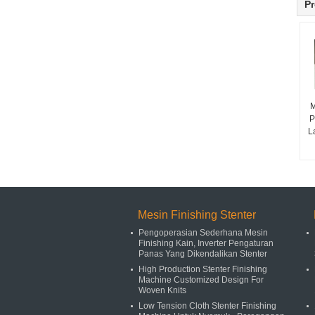
Pr
M
P
L
Mesin Finishing Stenter
Pengoperasian Sederhana Mesin
Finishing Kain, Inverter Pengaturan
Panas Yang Dikendalikan Stenter
High Production Stenter Finishing
Machine Customized Design For
Woven Knits
Low Tension Cloth Stenter Finishing