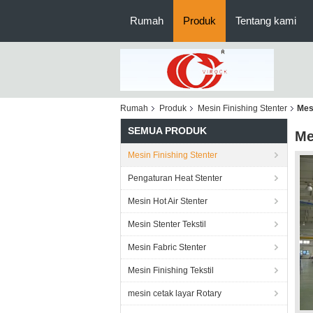
Rumah
Produk
Tentang kami
Rumah
Produk
Mesin Finishing Stenter
Mes
SEMUA PRODUK
Me
Mesin Finishing Stenter
Pengaturan Heat Stenter
Mesin Hot Air Stenter
Mesin Stenter Tekstil
Mesin Fabric Stenter
Mesin Finishing Tekstil
mesin cetak layar Rotary