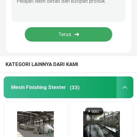
Pemadat Kain Rajut
Mesin Pengeringan Silinder
Rak Penyimpanan Logam
KATEGORI LAINNYA DARI KAMI
Mesin Mercerizing
Mesin Finishing Stenter
(33)
Scouring And Bleaching Range
Lini Produksi Serat Pokok Poliester