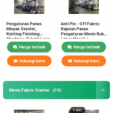
Pengaturan Panas
Anti Pin - Off Fabric
Minyak Stenter,
Rajutan Panas
Knitting Finishing
Pengaturan Mesin Buka
Machines Tekstil Loop
Lebar Masuk /
Moisture Controlled
Pendingin Udara
Harga terbaik
Harga terbaik
Hubungi kami
Hubungi kami
Mesin Fabric Stenter
(19)