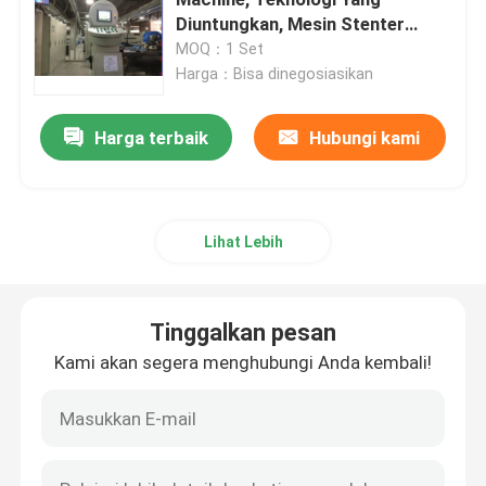
Diuntungkan, Mesin Stenter
Tekstil
MOQ：1 Set
Mesin Hot Air Stenter
Harga：Bisa dinegosiasikan
Mesin Stenter Tekstil
Harga terbaik
Hubungi kami
Mesin Fabric Stenter
Lihat Lebih
Mesin Finishing Tekstil
Tinggalkan pesan
mesin cetak layar Rotary
Kami akan segera menghubungi Anda kembali!
Loop Steamer mesin
Bersantai Mesin Pengering