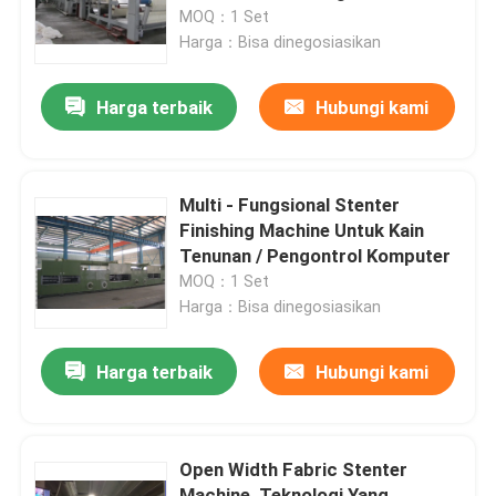
MOQ：1 Set
Harga：Bisa dinegosiasikan
Tur Pabrik
Harga terbaik
Hubungi kami
Kontrol kualitas
Hubungi kami
Multi - Fungsional Stenter
Finishing Machine Untuk Kain
Tenunan / Pengontrol Komputer
Berita
MOQ：1 Set
Harga：Bisa dinegosiasikan
Permintaan Penawaran
Harga terbaik
Hubungi kami
Mesin Finishing Stenter
Open Width Fabric Stenter
Pengaturan Heat Stenter
Machine, Teknologi Yang