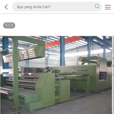
1
/
1