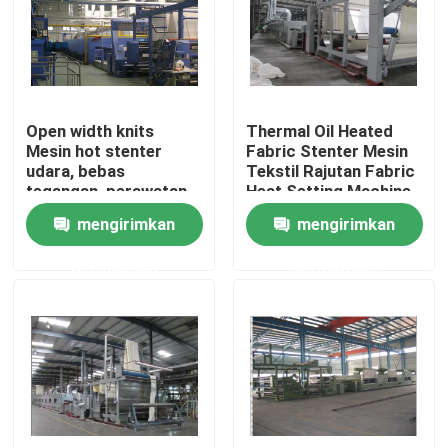
Tur Pabrik
Kontrol kualitas
Open width knits
Thermal Oil Heated
Mesin hot stenter
Fabric Stenter Mesin
udara, bebas
Tekstil Rajutan Fabric
Hubungi kami
tegangan, perawatan
Heat Setting Machine
sederhana
mengirimkan
mengirimkan
Berita
permintaan
permintaan
Permintaan Penawaran
Mesin Finishing Stenter
Pengaturan Heat Stenter