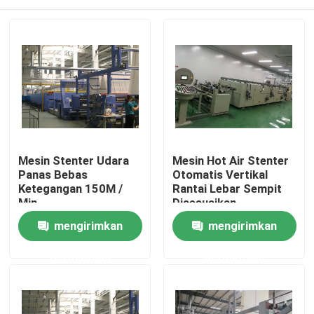
Mesin Stenter Udara
Mesin Hot Air Stenter
Panas Bebas
Otomatis Vertikal
Ketegangan 150M /
Rantai Lebar Sempit
Min
Disesuaikan
Rumah
mengirimkan
mengirimkan
permintaan
permintaan
Produk
Tentang kami