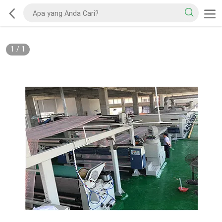
1
/
1