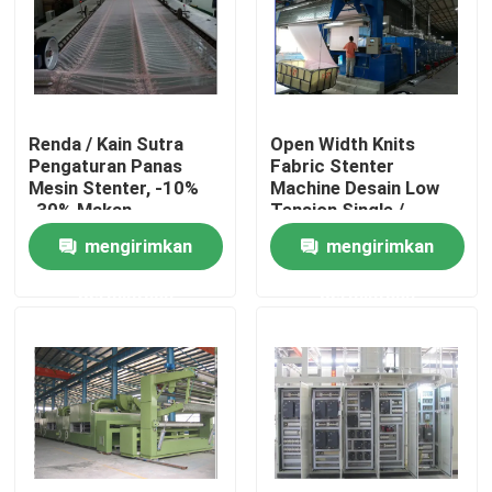
Tur Pabrik
Kontrol kualitas
Renda / Kain Sutra
Open Width Knits
Pengaturan Panas
Fabric Stenter
Mesin Stenter, -10%
Machine Desain Low
Hubungi kami
-30% Makan
Tension Single /
berlebihan, Finishing
Double Drive
mengirimkan
mengirimkan
Padder
Berita
permintaan
permintaan
Permintaan Penawaran
Mesin Finishing Stenter
Pengaturan Heat Stenter