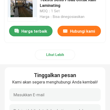
Laminating
MOQ：1 Set
Mesin Hot Air Stenter
Harga：Bisa dinegosiasikan
Mesin Stenter Tekstil
Harga terbaik
Hubungi kami
Mesin Fabric Stenter
Lihat Lebih
Mesin Finishing Tekstil
Tinggalkan pesan
mesin cetak layar Rotary
Kami akan segera menghubungi Anda kembali!
Loop Steamer mesin
Bersantai Mesin Pengering