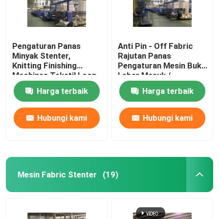
Pengaturan Panas
Anti Pin - Off Fabric
Minyak Stenter,
Rajutan Panas
Knitting Finishing
Pengaturan Mesin Buka
Machines Tekstil Loop
Lebar Masuk /
Moisture Controlled
Pendingin Udara
Harga terbaik
Harga terbaik
Hubungi kami
Hubungi kami
Mesin Fabric Stenter
(19)