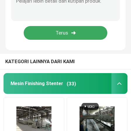
Pemadat Kain Rajut
Mesin Pengeringan Silinder
Rak Penyimpanan Logam
KATEGORI LAINNYA DARI KAMI
Mesin Mercerizing
Mesin Finishing Stenter
(33)
Scouring And Bleaching Range
Lini Produksi Serat Pokok Poliester