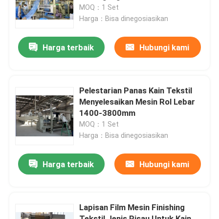
Pengaturan Panas
MOQ：1 Set
Harga：Bisa dinegosiasikan
Tur Pabrik
Harga terbaik
Hubungi kami
Kontrol kualitas
Hubungi kami
Pelestarian Panas Kain Tekstil
Menyelesaikan Mesin Rol Lebar
1400-3800mm
Berita
MOQ：1 Set
Harga：Bisa dinegosiasikan
Permintaan Penawaran
Harga terbaik
Hubungi kami
Mesin Finishing Stenter
Lapisan Film Mesin Finishing
Pengaturan Heat Stenter
Tekstil Jenis Pisau Untuk Kain