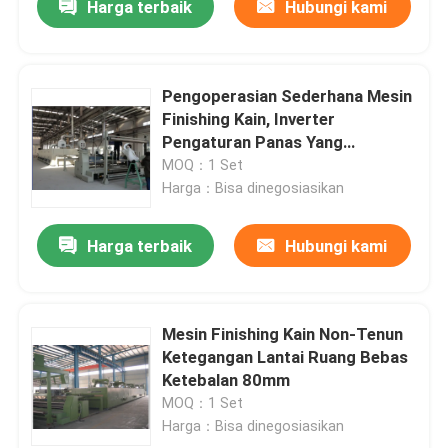
Harga terbaik
Hubungi kami
Pengoperasian Sederhana Mesin
Finishing Kain, Inverter
Pengaturan Panas Yang
Dikendalikan Stenter
MOQ：1 Set
Harga：Bisa dinegosiasikan
Harga terbaik
Hubungi kami
Mesin Finishing Kain Non-Tenun
Ketegangan Lantai Ruang Bebas
Ketebalan 80mm
MOQ：1 Set
Harga：Bisa dinegosiasikan