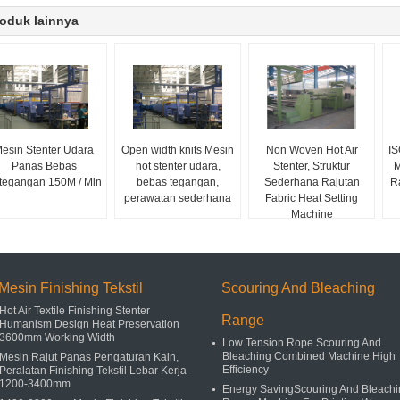
oduk lainnya
esin Stenter Udara
Open width knits Mesin
Non Woven Hot Air
IS
Panas Bebas
hot stenter udara,
Stenter, Struktur
M
tegangan 150M / Min
bebas tegangan,
Sederhana Rajutan
R
perawatan sederhana
Fabric Heat Setting
Machine
Mesin Finishing Tekstil
Scouring And Bleaching
Hot Air Textile Finishing Stenter
Range
Humanism Design Heat Preservation
3600mm Working Width
Low Tension Rope Scouring And
Bleaching Combined Machine High
Mesin Rajut Panas Pengaturan Kain,
Efficiency
Peralatan Finishing Tekstil Lebar Kerja
1200-3400mm
Energy SavingScouring And Bleachi