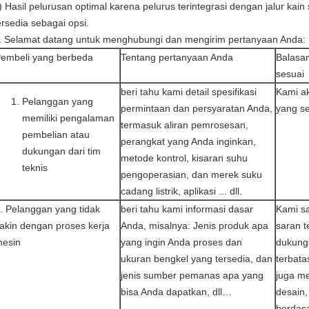
) Hasil pelurusan optimal karena pelurus terintegrasi dengan jalur kain 
ersedia sebagai opsi.
. Selamat datang untuk menghubungi dan mengirim pertanyaan Anda:
embeli yang berbeda
Tentang pertanyaan Anda
Balasa
sesuai
beri tahu kami detail spesifikasi
Kami a
Pelanggan yang
permintaan dan persyaratan Anda,
yang se
memiliki pengalaman
termasuk aliran pemrosesan,
pembelian atau
perangkat yang Anda inginkan,
dukungan dari tim
metode kontrol, kisaran suhu
teknis
pengoperasian, dan merek suku
cadang listrik, aplikasi ... dll.
. Pelanggan yang tidak
beri tahu kami informasi dasar
Kami s
akin dengan proses kerja
Anda, misalnya: Jenis produk apa
saran t
esin
yang ingin Anda proses dan
dukung
ukuran bengkel yang tersedia, dan
terbata
jenis sumber pemanas apa yang
juga me
bisa Anda dapatkan, dll…
desain
berdasa