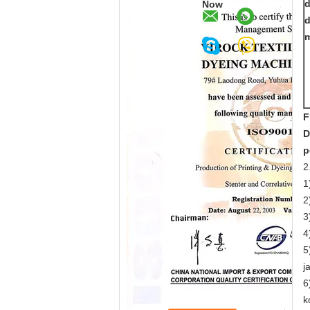
Now
d
F
D
p
2
1
2
3
4
5
j
6
k