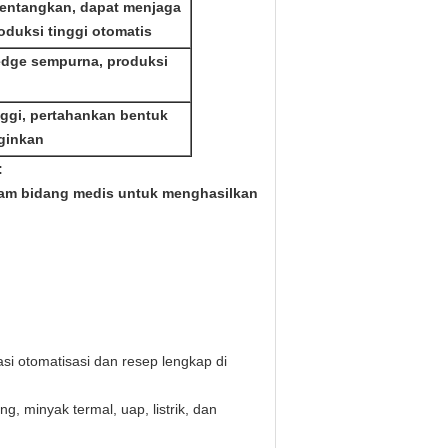
entangkan, dapat menjaga
oduksi tinggi otomatis
edge sempurna, produksi
ggi, pertahankan bentuk
nginkan
:
lam bidang medis untuk menghasilkan
.
asi otomatisasi dan resep lengkap di
, minyak termal, uap, listrik, dan