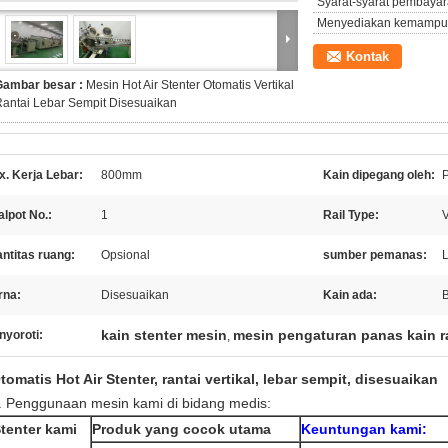
Syarat-syarat pembayar
Menyediakan kemampu
Kontak
Gambar besar :
Mesin Hot Air Stenter Otomatis Vertikal
antai Lebar Sempit Disesuaikan
. Kerja Lebar:
800mm
Kain dipegang oleh:
lpot No.:
1
Rail Type:
V
ntitas ruang:
Opsional
sumber pemanas:
L
rna:
Disesuaikan
Kain ada:
B
kain stenter mesin
mesin pengaturan panas kain r
nyoroti:
,
tomatis Hot Air Stenter, rantai vertikal, lebar sempit, disesuaikan
. Penggunaan mesin kami di bidang medis:
tenter kami
Produk yang cocok utama
Keuntungan kami: