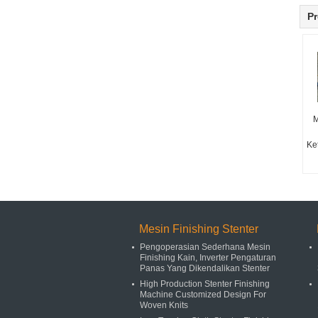
Pr
M
Ke
Mesin Finishing Stenter
Pengoperasian Sederhana Mesin
Finishing Kain, Inverter Pengaturan
Panas Yang Dikendalikan Stenter
High Production Stenter Finishing
Machine Customized Design For
Woven Knits