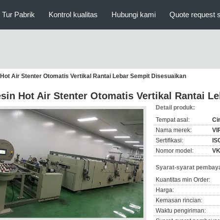
Tur Pabrik
Kontrol kualitas
Hubungi kami
Quote request 
Hot Air Stenter Otomatis Vertikal Rantai Lebar Sempit Disesuaikan
sin Hot Air Stenter Otomatis Vertikal Rantai L
Detail produk:
Tempat asal:
Ci
Nama merek:
VI
Sertifikasi:
IS
Nomor model:
VK
Syarat-syarat pembaya
Kuantitas min Order:
Harga:
Kemasan rincian:
Waktu pengiriman: