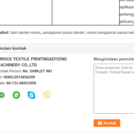
aplika
pelang
peluang
,
,
abel:
kain stenter mesin
pengaturan panas stenter
mesin pengaturan panas kain
ncian kontak
IROCK TEXTILE PRINTING&DYEING
Mengirimkan permint
ACHINERY CO.,LTD
ontak Person:
Ms. SHIRLEY WU
el:
008613974856209
aks:
86-731-88051858