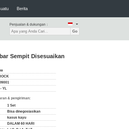
suatu
Berita
Penjualan & dukungan：
Go
ebar Sempit Disesuaikan
na
ROCK
O9001
- YL
ran & pengiriman:
1 Set
Bisa dinegosiasikan
kasus kayu
DALAM 60 HARI