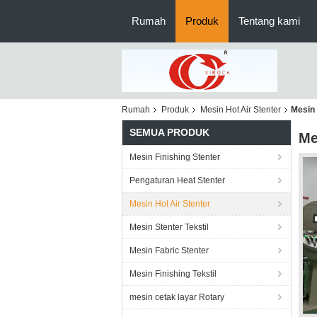
Rumah
Produk
Tentang kami
Rumah
Produk
Mesin Hot Air Stenter
Mesin 
SEMUA PRODUK
Me
Mesin Finishing Stenter
Pengaturan Heat Stenter
Mesin Hot Air Stenter
Mesin Stenter Tekstil
Mesin Fabric Stenter
Mesin Finishing Tekstil
mesin cetak layar Rotary