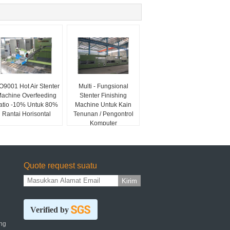
O9001 Hot Air Stenter
Multi - Fungsional
achine Overfeeding
Stenter Finishing
atio -10% Untuk 80%
Machine Untuk Kain
Rantai Horisontal
Tenunan / Pengontrol
Komputer
Quote request suatu
Kirim
Verified by
ng