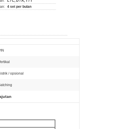
an:
L / C, D / A, T / T
an:
4 set per bulan
PIN
ertikal
istrik / opsional
atching
ajutan