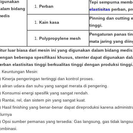
digunakan
Tepi sempurna memb
Perban
alam bidang
elastisitas
perban, pr
medis
Pinning dan cutting 
Kain kasa
tinggi.
Pengaturan panas tin
Polypropylene mesh
mata jaring yang dii
itur luar biasa dari mesin ini yang digunakan dalam bidang medis
engan beberapa spesifikasi khusus, stenter dapat digunakan da
erban elastisitas tinggi berkualitas tinggi dengan produksi tinggi
. Keuntungan Mesin:
) Kinerja pengeringan tertinggi dan kontrol proses.
) aliran udara dan suhu yang sangat merata di pengering.
) Konsumsi energi spesifik yang sangat rendah.
) Rantai, rel, dan sistem pin yang sangat kuat.
) Hasil finishing yang benar-benar dapat direproduksi karena administr
alurnya
) Opsi sumber pemanas yang tersedia: Gas langsung, gas tidak langsung
ombinasi.