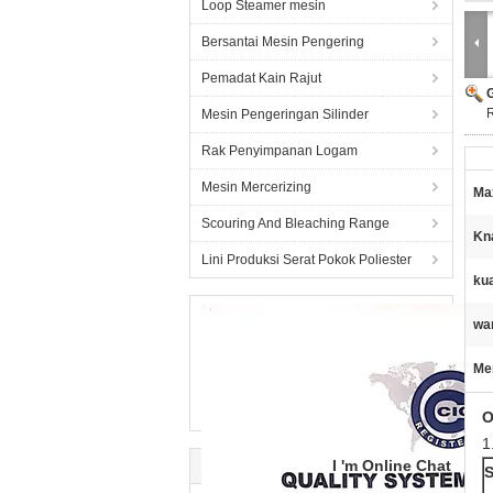
Loop Steamer mesin
Bersantai Mesin Pengering
Pemadat Kain Rajut
R
Mesin Pengeringan Silinder
Rak Penyimpanan Logam
Mesin Mercerizing
Max
Scouring And Bleaching Range
Kna
Lini Produksi Serat Pokok Poliester
kua
wa
Me
O
1
I 'm Online Chat
S