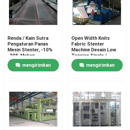
Tur Pabrik
Kontrol kualitas
Renda / Kain Sutra
Open Width Knits
Pengaturan Panas
Fabric Stenter
Mesin Stenter, -10%
Machine Desain Low
Hubungi kami
-30% Makan
Tension Single /
berlebihan, Finishing
Double Drive
mengirimkan
mengirimkan
Padder
Berita
permintaan
permintaan
Permintaan Penawaran
Mesin Finishing Stenter
Pengaturan Heat Stenter