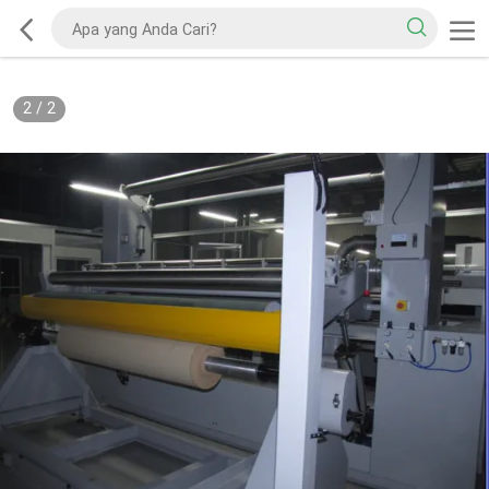
2
/
2