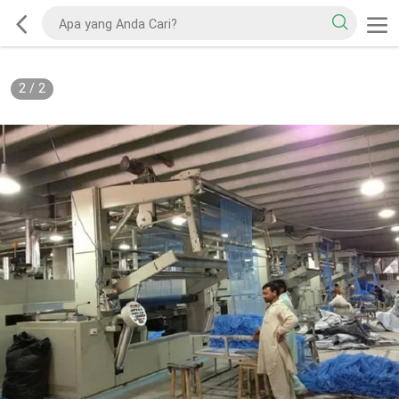
2
/
2