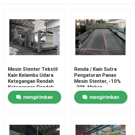
Mesin Stenter Tekstil
Renda / Kain Sutra
Kain Kelambu Udara
Pengaturan Panas
Ketegangan Rendah
Mesin Stenter, -10%
Ketegangan Rendah
-30% Makan
berlebihan, Finishing
Rumah
mengirimkan
mengirimkan
Padder
permintaan
permintaan
Produk
Tentang kami