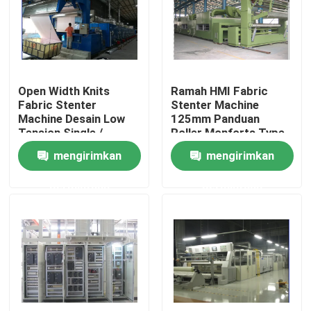
Tur Pabrik
Kontrol kualitas
Open Width Knits
Ramah HMI Fabric
Fabric Stenter
Stenter Machine
Machine Desain Low
125mm Panduan
Hubungi kami
Tension Single /
Roller Monforts Type
Double Drive
Pin / Clip
mengirimkan
mengirimkan
Berita
permintaan
permintaan
Permintaan Penawaran
Mesin Finishing Stenter
Pengaturan Heat Stenter