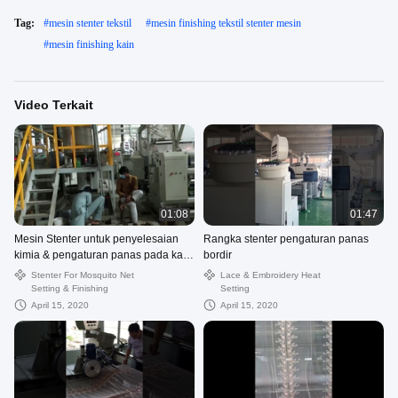
Tag:
#
mesin stenter tekstil
#
mesin finishing tekstil stenter mesin
#
mesin finishing kain
Video Terkait
01:08
01:47
Mesin Stenter untuk penyelesaian
Rangka stenter pengaturan panas
kimia & pengaturan panas pada kain
bordir
kasa nyamuk
Stenter For Mosquito Net
Lace & Embroidery Heat
Setting & Finishing
Setting
April 15, 2020
April 15, 2020