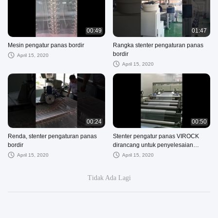
00:49
01:47
Mesin pengatur panas bordir
Rangka stenter pengaturan panas
bordir
April 15, 2020
April 15, 2020
00:24
00:50
Renda, stenter pengaturan panas
Stenter pengatur panas VIROCK
bordir
dirancang untuk penyelesaian
bahan medis
April 15, 2020
April 15, 2020
Tidak Ada Lagi