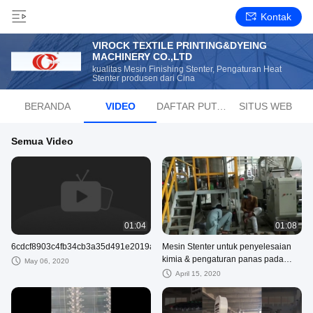
Kontak
VIROCK TEXTILE PRINTING&DYEING
MACHINERY CO.,LTD
kualitas Mesin Finishing Stenter, Pengaturan Heat
Stenter produsen dari Cina
BERANDA
VIDEO
DAFTAR PUTAR
SITUS WEB
Semua Video
01:04
01:08
6cdcf8903c4fb34cb3a35d491e2019a0.mp4
Mesin Stenter untuk penyelesaian
kimia & pengaturan panas pada
May 06, 2020
kain kasa nyamuk
April 15, 2020